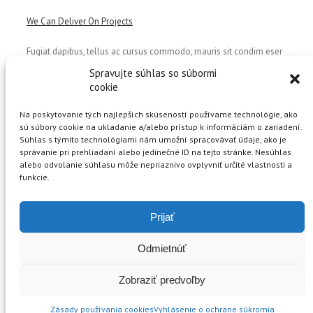
We Can Deliver On Projects
Fugiat dapibus, tellus ac cursus commodo, mauris sit condim eser
ntumsi nibh, uum a justo vitaes amet risus amets un. Posi sectetut
Spravujte súhlas so súbormi
amet fermntum orem ipsum quia dolor sit amet, consectetur,
cookie
adipisci velit, sed quia nons.
Na poskytovanie tých najlepších skúseností používame technológie, ako
Recent Posts
sú súbory cookie na ukladanie a/alebo prístup k informáciám o zariadení.
Súhlas s týmito technológiami nám umožní spracovávať údaje, ako je
X. Seminár 18.4.2026
správanie pri prehliadaní alebo jedinečné ID na tejto stránke. Nesúhlas
Predpisy: Zmen vo vakcinačných schémach a zápise
alebo odvolanie súhlasu môže nepriaznivo ovplyvniť určité vlastnosti a
vakcinácie koní (FEI)
funkcie.
IX. Seminár 4.4.2025
WORKSHOP: Pohlavná aktivita kobyly a jej ovplyvňovanie
za účelom umelej inseminácie
Prijať
VIII. Seminár 25.3.2023
Odmietnúť
Zobraziť predvoľby
© Copyright - Slovenská hipiatrická asociácia by
eSOLUTIONS
Zásady používania cookies
Vyhlásenie o ochrane súkromia